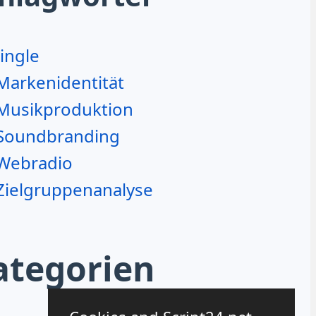
Jingle
Markenidentität
Musikproduktion
Soundbranding
Webradio
Zielgruppenanalyse
ategorien