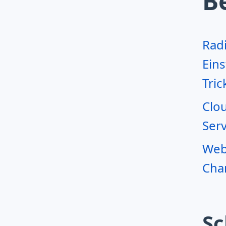
B
Rad
Eins
Tric
Clo
Serv
Webr
Char
Sc