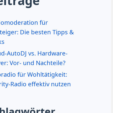
eiträge
iomoderation für
teiger: Die besten Tipps &
ks
ud-AutoDJ vs. Hardware-
er: Vor- und Nachteile?
adio für Wohltätigkeit:
ity-Radio effektiv nutzen
hlagwörter