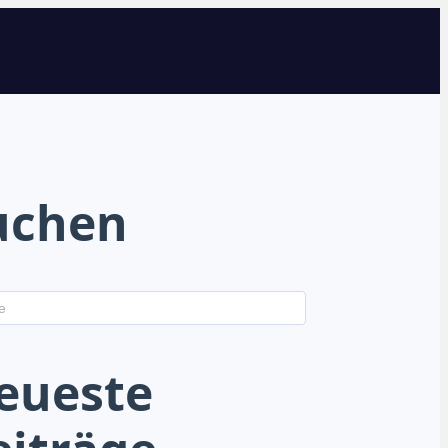
uchen
eueste