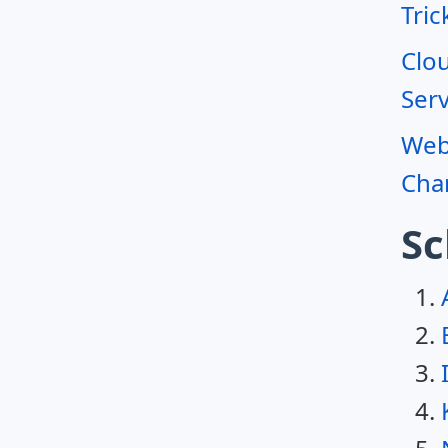
Tric
Clo
Serv
Webr
Char
Sc