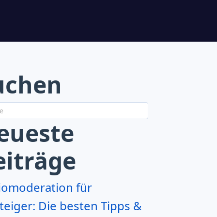
uchen
eueste
eiträge
iomoderation für
teiger: Die besten Tipps &