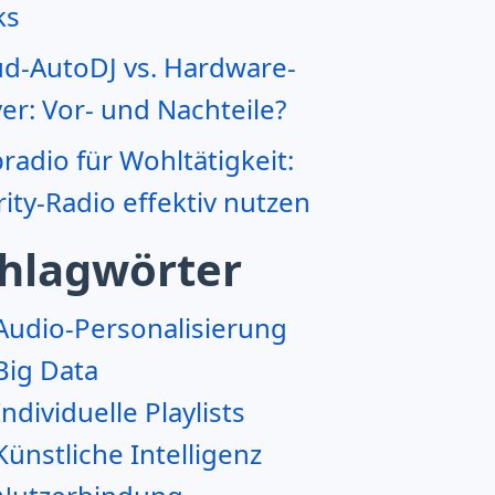
ks
ud-AutoDJ vs. Hardware-
er: Vor- und Nachteile?
adio für Wohltätigkeit:
ity-Radio effektiv nutzen
hlagwörter
Audio-Personalisierung
Big Data
Individuelle Playlists
Künstliche Intelligenz