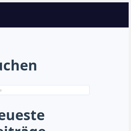
uchen
eueste