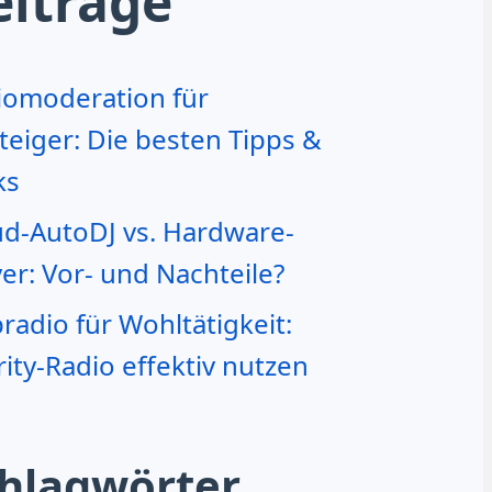
eiträge
iomoderation für
teiger: Die besten Tipps &
ks
ud-AutoDJ vs. Hardware-
er: Vor- und Nachteile?
adio für Wohltätigkeit:
ity-Radio effektiv nutzen
hlagwörter