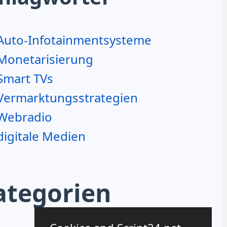
Auto-Infotainmentsysteme
Monetarisierung
Smart TVs
Vermarktungsstrategien
Webradio
digitale Medien
ategorien