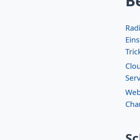
B
Rad
Eins
Tric
Clo
Serv
Webr
Char
Sc