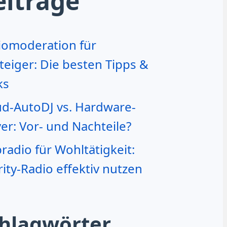
eiträge
iomoderation für
teiger: Die besten Tipps &
ks
ud-AutoDJ vs. Hardware-
er: Vor- und Nachteile?
adio für Wohltätigkeit:
ity-Radio effektiv nutzen
hlagwörter