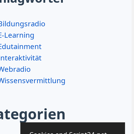
Bildungsradio
E-Learning
Edutainment
Interaktivität
Webradio
Wissensvermittlung
ategorien