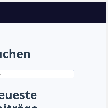
uchen
eueste