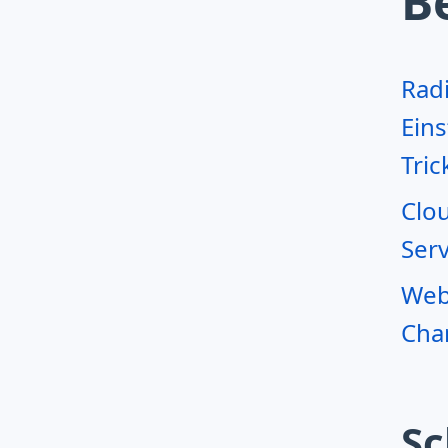
B
Rad
Eins
Tric
Clo
Serv
Webr
Char
Sc