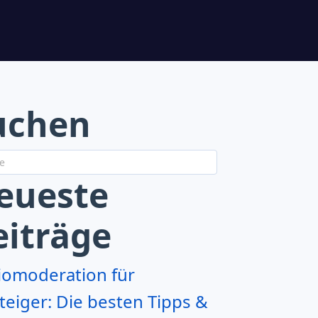
uchen
eueste
eiträge
iomoderation für
teiger: Die besten Tipps &