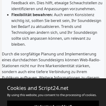
Feedback ein. Dies hilft, etwaige Schwachstellen zu
identifizieren und Anpassungen vorzunehmen.
Flexibilität bewahren:
Auch wenn Konsistenz
wichtig ist, sollten Sie bereit sein, Ihr Sounddesign
bei Bedarf zu aktualisieren. Trends und
Technologien ändern sich, und Ihr Sounddesign
sollte sich anpassen können, um relevant zu
bleiben.
Durch die sorgfältige Planung und Implementierung
eines durchdachten Sounddesigns können Web-Radio-
Stationen nicht nur ihre Markenidentität stärken,
sondern auch eine tiefere Verbindung zu ihrem
Publikum aufbauen. Weitere Informationen zu diesem
Thema finden Sie auf
MarkenKlang
, einer Plattform, die
Cookies and Script24.net
sich auf Corporate Sound spezialisiert hat.
By using this website, you consent to the processing of cookies.