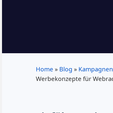
Home
»
Blog
»
Kampagnenp
Werbekonzepte für Webrad