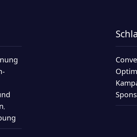
Schl
anung
Conve
n-
Optim
Kamp
und
Spons
n
,
bung