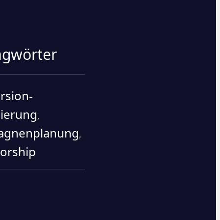
agwörter
rsion-
ierung
,
agnenplanung
,
orship