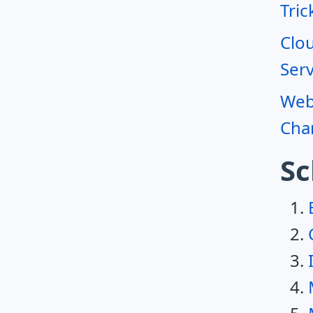
Tric
Clo
Serv
Webr
Char
Sc