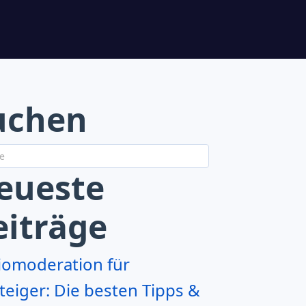
uchen
eueste
eiträge
iomoderation für
teiger: Die besten Tipps &