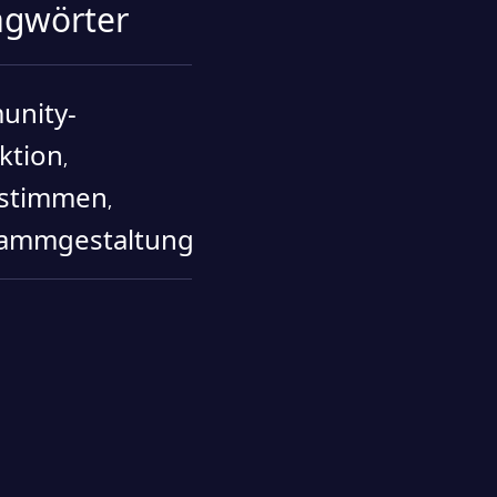
agwörter
nity-
ktion
,
stimmen
,
ammgestaltung