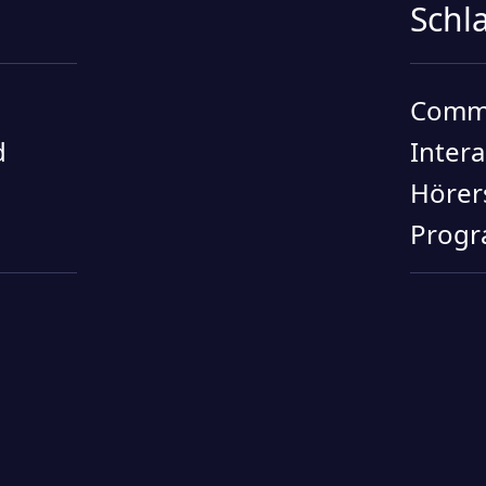
Schl
Commu
d
Intera
Hörer
Progr