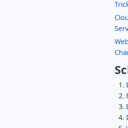
Tric
Clo
Serv
Webr
Char
Sc