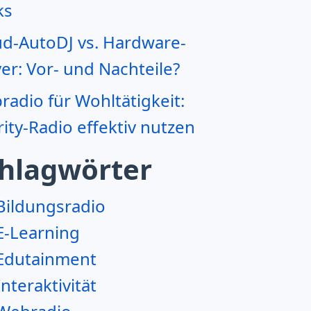
ks
ud-AutoDJ vs. Hardware-
er: Vor- und Nachteile?
adio für Wohltätigkeit:
ity-Radio effektiv nutzen
hlagwörter
Bildungsradio
E-Learning
Edutainment
Interaktivität