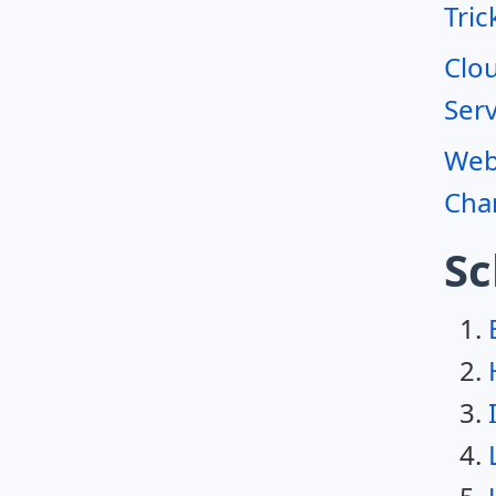
Tric
Clo
Serv
Webr
Char
Sc