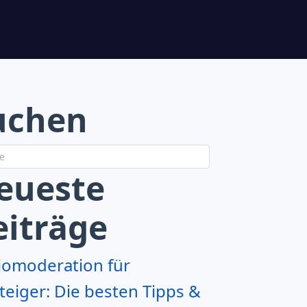
uchen
eueste
eiträge
iomoderation für
teiger: Die besten Tipps &