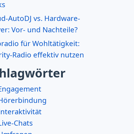
ks
ud-AutoDJ vs. Hardware-
er: Vor- und Nachteile?
adio für Wohltätigkeit:
ity-Radio effektiv nutzen
hlagwörter
Engagement
Hörerbindung
Interaktivität
Live-Chats