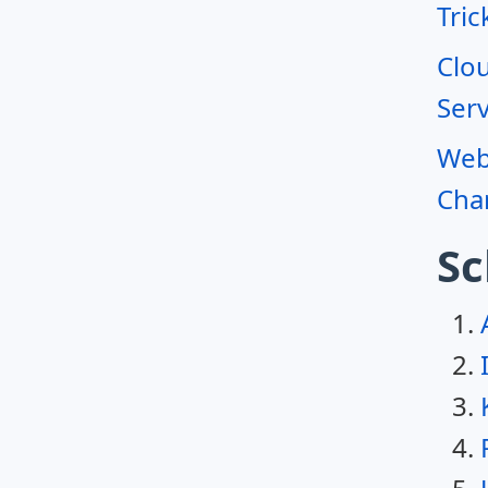
Tric
Clo
Serv
Webr
Char
Sc