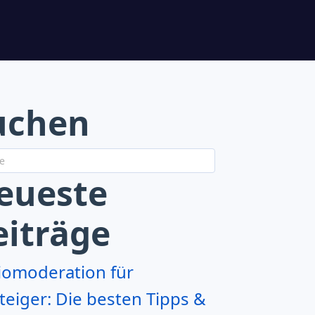
uchen
eueste
eiträge
iomoderation für
teiger: Die besten Tipps &