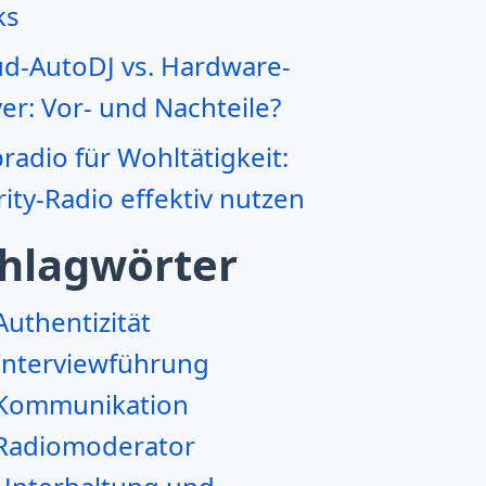
ks
ud-AutoDJ vs. Hardware-
er: Vor- und Nachteile?
adio für Wohltätigkeit:
ity-Radio effektiv nutzen
hlagwörter
Authentizität
Interviewführung
Kommunikation
Radiomoderator