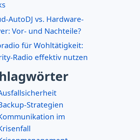
ks
ud-AutoDJ vs. Hardware-
er: Vor- und Nachteile?
adio für Wohltätigkeit:
ity-Radio effektiv nutzen
hlagwörter
Ausfallsicherheit
Backup-Strategien
Kommunikation im
Krisenfall