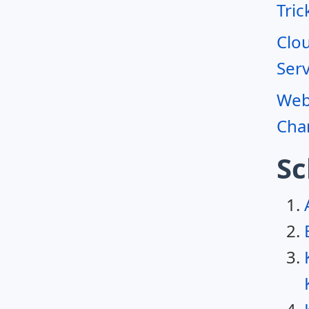
Tric
Clo
Serv
Webr
Char
Sc