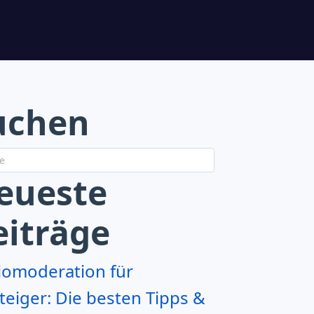
uchen
eueste
eiträge
iomoderation für
teiger: Die besten Tipps &