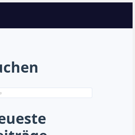
uchen
eueste