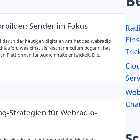
B
rbilder: Sender im Fokus
Rad
Eins
ilder In der heutigen digitalen Ära hat das Webradio
chlaufen. Was einst als Nischenmedium begann, hat
Tric
ten Plattformen für Audioinhalte entwickelt. Die…
Clo
Serv
Webr
Char
ng-Strategien für Webradio-
Sc
Projekte In der heutigen digitalen Welt bietet