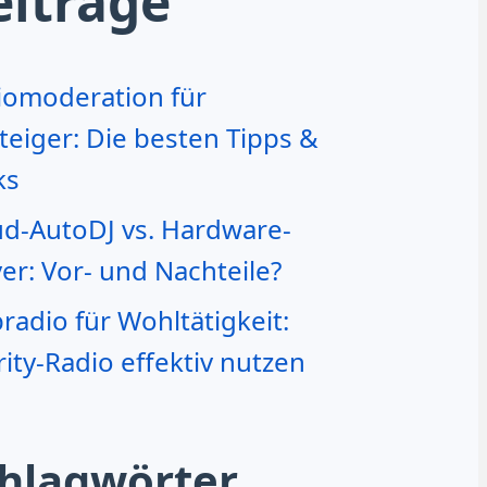
eiträge
iomoderation für
teiger: Die besten Tipps &
ks
ud-AutoDJ vs. Hardware-
er: Vor- und Nachteile?
adio für Wohltätigkeit:
ity-Radio effektiv nutzen
hlagwörter