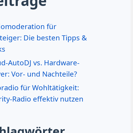
eiträge
iomoderation für
teiger: Die besten Tipps &
ks
ud-AutoDJ vs. Hardware-
er: Vor- und Nachteile?
adio für Wohltätigkeit:
ity-Radio effektiv nutzen
hlagwörter