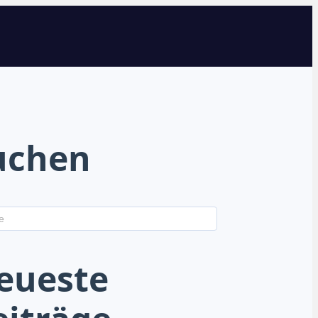
uchen
eueste