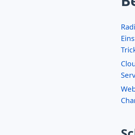
B
Rad
Eins
Tric
Clo
Serv
Webr
Char
Sc