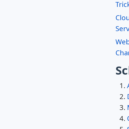
Tric
Clo
Serv
Webr
Char
Sc