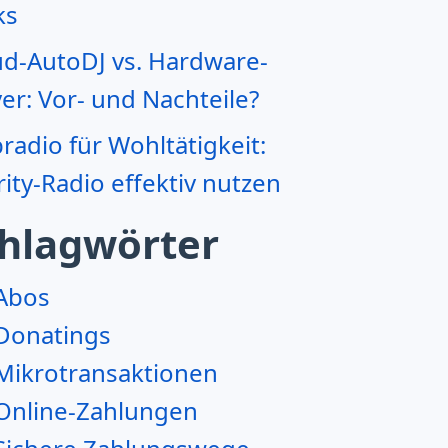
ks
ud-AutoDJ vs. Hardware-
er: Vor- und Nachteile?
adio für Wohltätigkeit:
ity-Radio effektiv nutzen
hlagwörter
Abos
Donatings
Mikrotransaktionen
Online-Zahlungen