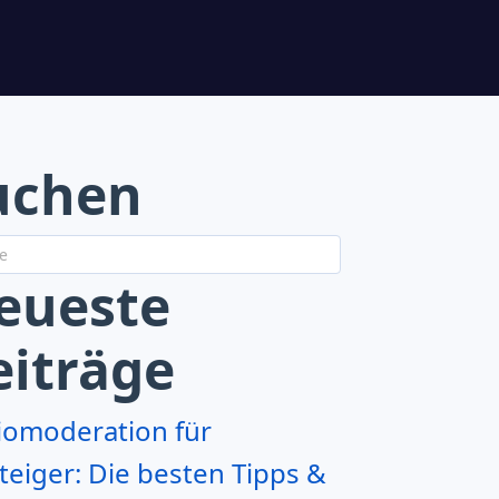
uchen
eueste
eiträge
iomoderation für
teiger: Die besten Tipps &