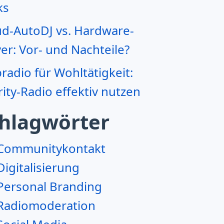
ks
ud-AutoDJ vs. Hardware-
er: Vor- und Nachteile?
adio für Wohltätigkeit:
ity-Radio effektiv nutzen
hlagwörter
Communitykontakt
Digitalisierung
Personal Branding
Radiomoderation