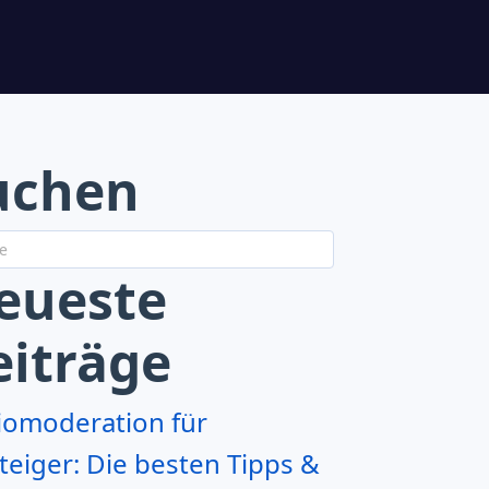
uchen
eueste
eiträge
iomoderation für
teiger: Die besten Tipps &