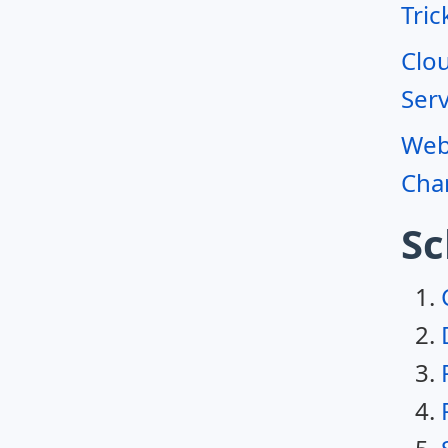
Tric
Clo
Serv
Webr
Char
Sc