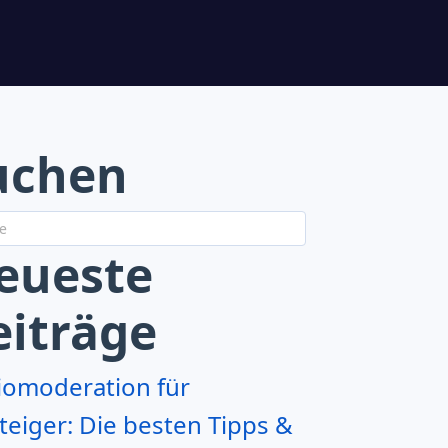
uchen
eueste
eiträge
iomoderation für
teiger: Die besten Tipps &