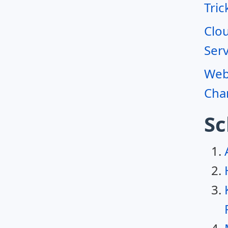
Tric
Clo
Serv
Webr
Char
Sc