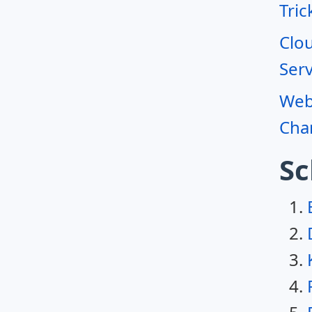
Tric
Clo
Serv
Webr
Char
Sc