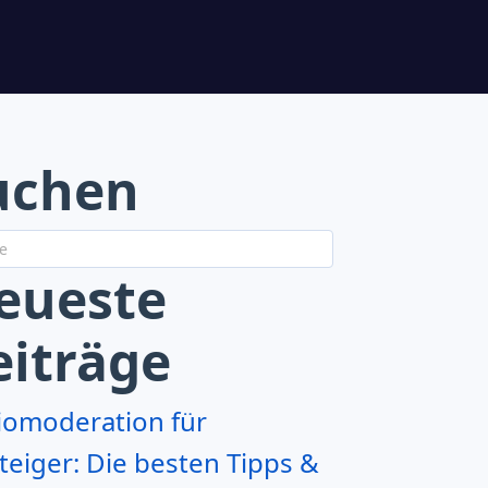
uchen
eueste
eiträge
iomoderation für
teiger: Die besten Tipps &