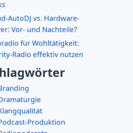
ks
ud-AutoDJ vs. Hardware-
er: Vor- und Nachteile?
adio für Wohltätigkeit:
ity-Radio effektiv nutzen
hlagwörter
Branding
Dramaturgie
Klangqualität
Podcast-Produktion