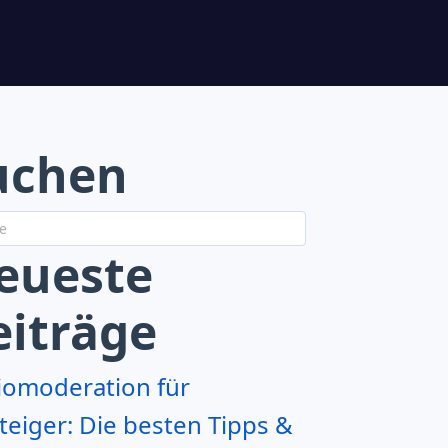
uchen
eueste
eiträge
iomoderation für
teiger: Die besten Tipps &