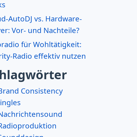
ks
ud-AutoDJ vs. Hardware-
er: Vor- und Nachteile?
adio für Wohltätigkeit:
ity-Radio effektiv nutzen
hlagwörter
Brand Consistency
Jingles
Nachrichtensound
Radioproduktion