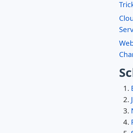
Tric
Clo
Serv
Webr
Char
Sc