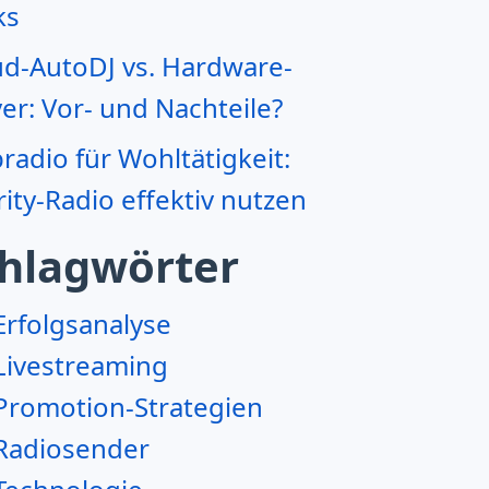
ks
ud-AutoDJ vs. Hardware-
er: Vor- und Nachteile?
adio für Wohltätigkeit:
ity-Radio effektiv nutzen
hlagwörter
Erfolgsanalyse
Livestreaming
Promotion-Strategien
Radiosender