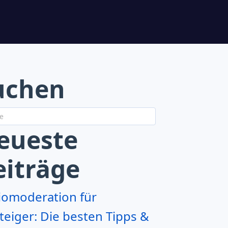
uchen
eueste
eiträge
iomoderation für
teiger: Die besten Tipps &