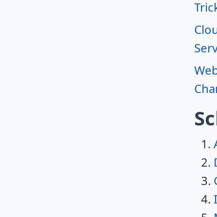
Tric
Clo
Serv
Webr
Char
Sc