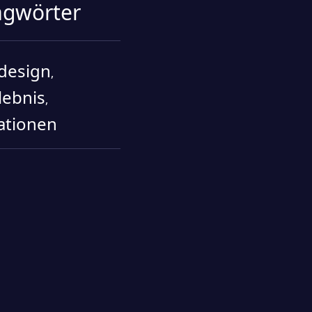
agwörter
design
,
lebnis
,
ationen