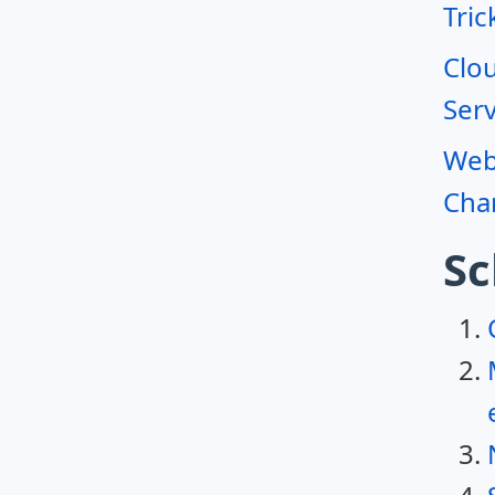
Tric
Clo
Serv
Webr
Char
Sc