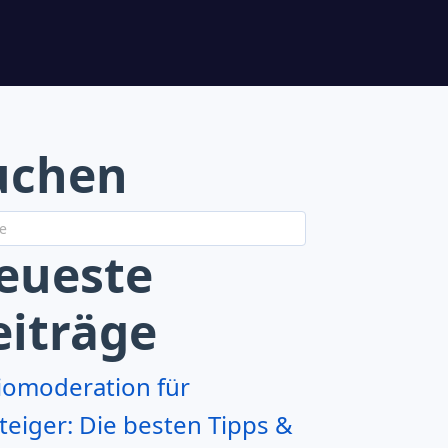
uchen
eueste
eiträge
iomoderation für
teiger: Die besten Tipps &