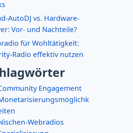
ks
ud-AutoDJ vs. Hardware-
er: Vor- und Nachteile?
adio für Wohltätigkeit:
ity-Radio effektiv nutzen
hlagwörter
Community Engagement
Monetarisierungsmöglichk
eiten
Nischen-Webradios