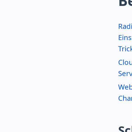
B
Rad
Eins
Tric
Clo
Serv
Webr
Char
Sc