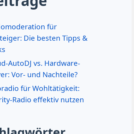
eiträge
iomoderation für
teiger: Die besten Tipps &
ks
ud-AutoDJ vs. Hardware-
er: Vor- und Nachteile?
adio für Wohltätigkeit:
ity-Radio effektiv nutzen
hlagwörter