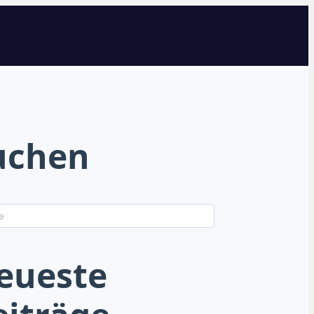
uchen
eueste