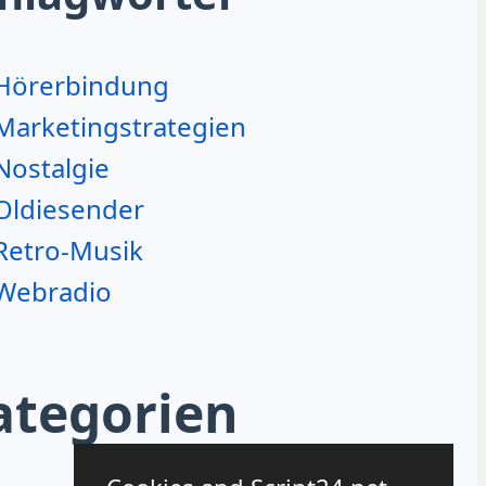
Hörerbindung
Marketingstrategien
Nostalgie
Oldiesender
Retro-Musik
Webradio
ategorien