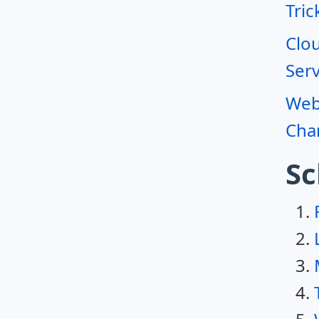
Tric
Clo
Serv
Webr
Char
Sc