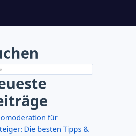
uchen
eueste
eiträge
iomoderation für
teiger: Die besten Tipps &