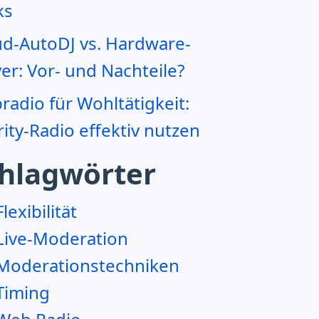
ks
ud-AutoDJ vs. Hardware-
er: Vor- und Nachteile?
adio für Wohltätigkeit:
ity-Radio effektiv nutzen
hlagwörter
Flexibilität
Live-Moderation
Moderationstechniken
Timing