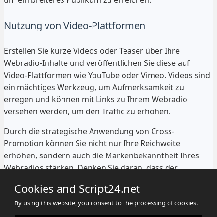
um ein breiteres Publikum zu erreichen.
Nutzung von Video-Plattformen
Erstellen Sie kurze Videos oder Teaser über Ihre
Webradio-Inhalte und veröffentlichen Sie diese auf
Video-Plattformen wie YouTube oder Vimeo. Videos sind
ein mächtiges Werkzeug, um Aufmerksamkeit zu
erregen und können mit Links zu Ihrem Webradio
versehen werden, um den Traffic zu erhöhen.
Durch die strategische Anwendung von Cross-
Promotion können Sie nicht nur Ihre Reichweite
erhöhen, sondern auch die Markenbekanntheit Ihres
Webradios stärken. Denken Sie daran, dass der
Schlüssel zum Erfolg in der Zusammenarbeit und dem
Cookies and Script24.net
Aufbau von Beziehungen besteht.
By using this website, you consent to the processing of cookies.