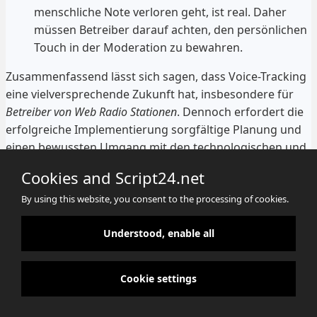
menschliche Note verloren geht, ist real. Daher
müssen Betreiber darauf achten, den persönlichen
Touch in der Moderation zu bewahren.
Zusammenfassend lässt sich sagen, dass Voice-Tracking
eine vielversprechende Zukunft hat, insbesondere für
Betreiber von Web Radio Stationen
. Dennoch erfordert die
erfolgreiche Implementierung sorgfältige Planung und
einen bewussten Umgang mit den technologischen und
menschlichen Aspekten, um die Vorteile voll
Cookies and Script24.net
auszuschöpfen.
By using this website, you consent to the processing of cookies.
Understood, enable all
Cookies
Datenschutz
Impressum
Cookie settings