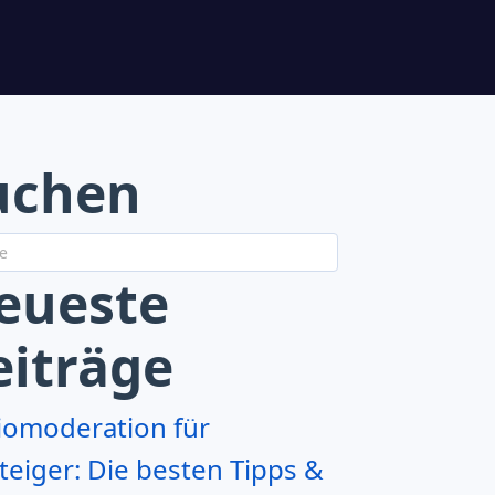
uchen
eueste
eiträge
iomoderation für
teiger: Die besten Tipps &