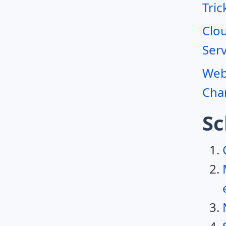
Tric
Clo
Serv
Webr
Char
Sc