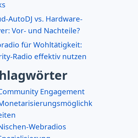
ks
ud-AutoDJ vs. Hardware-
er: Vor- und Nachteile?
adio für Wohltätigkeit:
ity-Radio effektiv nutzen
hlagwörter
Community Engagement
Monetarisierungsmöglichk
eiten
Nischen-Webradios