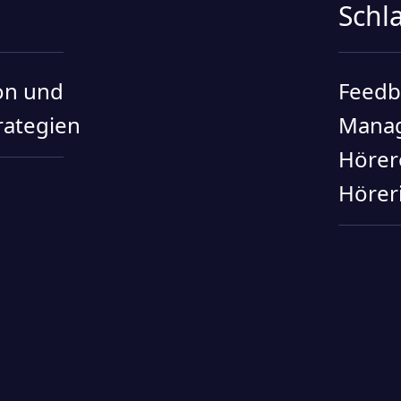
Schl
on und
Feedb
ategien
Mana
Höre
Hörer