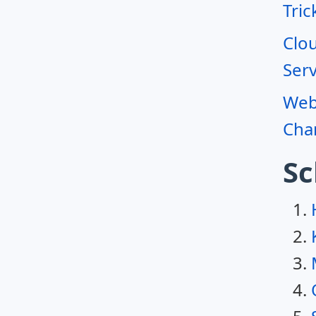
Tric
Clo
Serv
Webr
Char
Sc