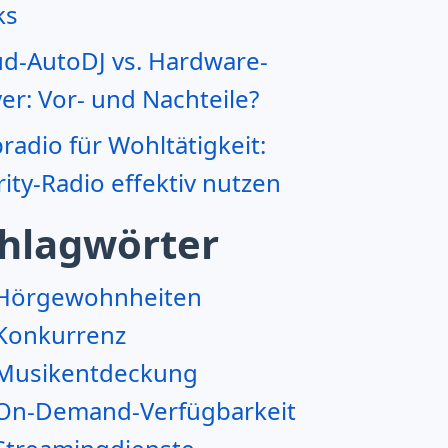
ks
ud-AutoDJ vs. Hardware-
er: Vor- und Nachteile?
adio für Wohltätigkeit:
ity-Radio effektiv nutzen
hlagwörter
Hörgewohnheiten
Konkurrenz
Musikentdeckung
On-Demand-Verfügbarkeit