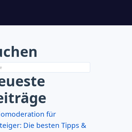
uchen
eueste
eiträge
iomoderation für
teiger: Die besten Tipps &