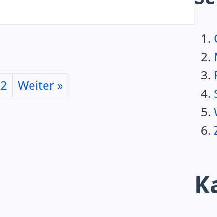
2
Weiter »
K