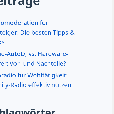
eiträge
iomoderation für
teiger: Die besten Tipps &
ks
ud-AutoDJ vs. Hardware-
er: Vor- und Nachteile?
adio für Wohltätigkeit:
ity-Radio effektiv nutzen
hlagwörter