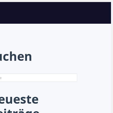
uchen
eueste